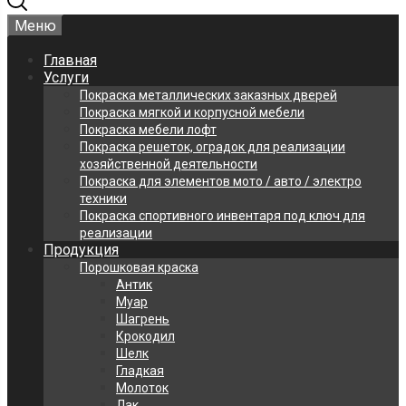
Меню
Главная
Услуги
Покраска металлических заказных дверей
Покраска мягкой и корпусной мебели
Покраска мебели лофт
Покраска решеток, оградок для реализации
хозяйственной деятельности
Покраска для элементов мото / авто / электро
техники
Покраска спортивного инвентаря под ключ для
реализации
Продукция
Порошковая краска
Антик
Муар
Шагрень
Крокодил
Шелк
Гладкая
Молоток
Лак