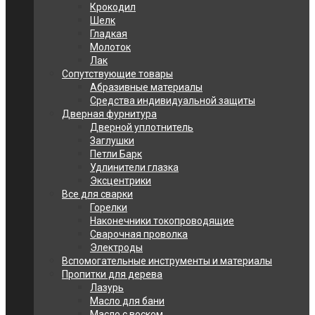
Крокодил
Шелк
Гладкая
Молоток
Лак
Сопутствующие товары
Абразивные материалы
Средства индивидуальной защиты
Дверная фурнитура
Дверной уплотнитель
Заглушки
Петли Барк
Удлинители глазка
Эксцентрики
Все для сварки
Горелки
Наконечники токопроводящие
Сварочная проволка
Электроды
Вспомогательные инструменты и материалы
Пропитки для дерева
Лазурь
Масло для бани
Масло с воском