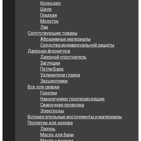
Крокодил
Шелк
Гладкая
Молоток
Лак
Сопутствующие товары
Абразивные материалы
Средства индивидуальной защиты
Дверная фурнитура
Дверной уплотнитель
Заглушки
Петли Барк
Удлинители глазка
Эксцентрики
Все для сварки
Горелки
Наконечники токопроводящие
Сварочная проволка
Электроды
Вспомогательные инструменты и материалы
Пропитки для дерева
Лазурь
Масло для бани
Масло с воском