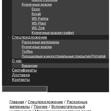
Кузнечные краски
Elcon
Kovali
WS-Patina
WS-Plast
WS-Zink
Кузнечные краски графит
Спецпредложение
Расходные материалы
Кузнечные краски
Totflex
Порошковые и индустриальные покрытия Primatek
О нас
Вакансии
Сертификаты
Доставка
Контакты
Главная
/
Спецпредложение
/
Расходные
материалы
/
Прочее
/
Вспомогательный