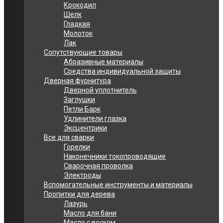
Крокодил
Шелк
Гладкая
Молоток
Лак
Сопутствующие товары
Абразивные материалы
Средства индивидуальной защиты
Дверная фурнитура
Дверной уплотнитель
Заглушки
Петли Барк
Удлинители глазка
Эксцентрики
Все для сварки
Горелки
Наконечники токопроводящие
Сварочная проволка
Электроды
Вспомогательные инструменты и материалы
Пропитки для дерева
Лазурь
Масло для бани
Масло с воском