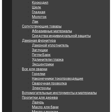
Крокодил
Шелк
Гладкая
Молоток
Лак
Сопутствующие товары
Абразивные материалы
Средства индивидуальной защиты
Дверная фурнитура
Дверной уплотнитель
Заглушки
Петли Барк
Удлинители глазка
Эксцентрики
Все для сварки
Горелки
Наконечники токопроводящие
Сварочная проволка
Электроды
Вспомогательные инструменты и материалы
Пропитки для дерева
Лазурь
Масло для бани
Масло с воском