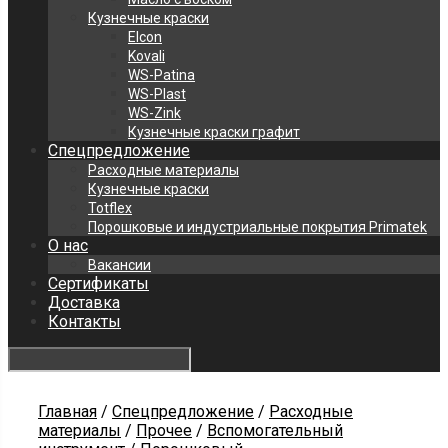
Кузнечные краски
Elcon
Kovali
WS-Patina
WS-Plast
WS-Zink
Кузнечные краски графит
Спецпредложение
Расходные материалы
Кузнечные краски
Totflex
Порошковые и индустриальные покрытия Primatek
О нас
Вакансии
Сертификаты
Доставка
Контакты
Главная
/
Спецпредложение
/
Расходные
материалы
/
Прочее
/
Вспомогательный