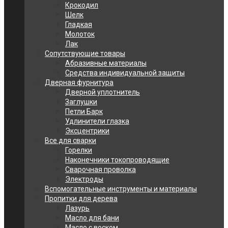
Крокодил
Шелк
Гладкая
Молоток
Лак
Сопутствующие товары
Абразивные материалы
Средства индивидуальной защиты
Дверная фурнитура
Дверной уплотнитель
Заглушки
Петли Барк
Удлинители глазка
Эксцентрики
Все для сварки
Горелки
Наконечники токопроводящие
Сварочная проволка
Электроды
Вспомогательные инструменты и материалы
Пропитки для дерева
Лазурь
Масло для бани
Масло с воском