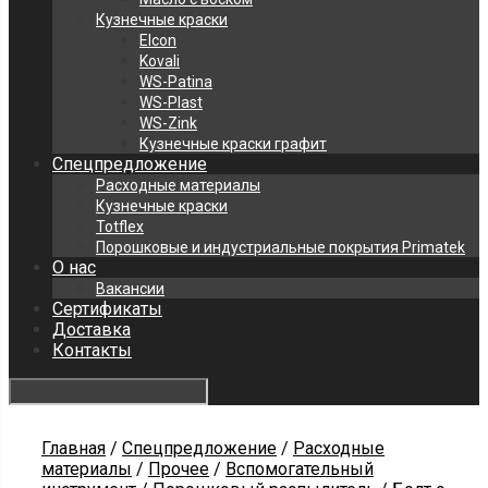
Кузнечные краски
Elcon
Kovali
WS-Patina
WS-Plast
WS-Zink
Кузнечные краски графит
Спецпредложение
Расходные материалы
Кузнечные краски
Totflex
Порошковые и индустриальные покрытия Primatek
О нас
Вакансии
Сертификаты
Доставка
Контакты
Главная
/
Спецпредложение
/
Расходные
материалы
/
Прочее
/
Вспомогательный