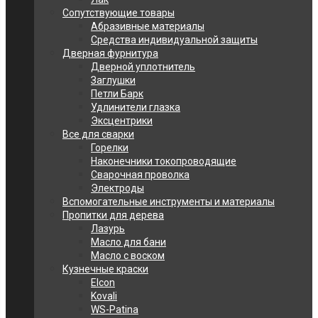
Сопутствующие товары
Абразивные материалы
Средства индивидуальной защиты
Дверная фурнитура
Дверной уплотнитель
Заглушки
Петли Барк
Удлинители глазка
Эксцентрики
Все для сварки
Горелки
Наконечники токопроводящие
Сварочная проволка
Электроды
Вспомогательные инструменты и материалы
Пропитки для дерева
Лазурь
Масло для бани
Масло с воском
Кузнечные краски
Elcon
Kovali
WS-Patina