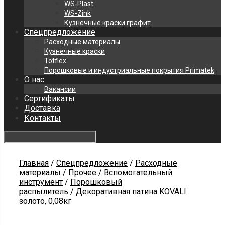
WS-Plast
WS-Zink
Кузнечные краски графит
Спецпредложение
Расходные материалы
Кузнечные краски
Totflex
Порошковые и индустриальные покрытия Primatek
О нас
Вакансии
Сертификаты
Доставка
Контакты
Главная
/
Спецпредложение
/
Расходные
материалы
/
Прочее
/
Вспомогательный
инструмент
/
Порошковый
распылитель
/ Декоративная патина KOVALI
золото, 0,08кг