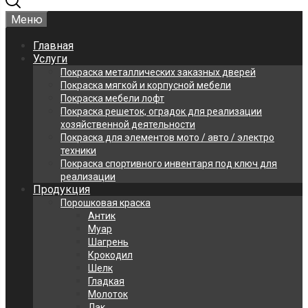
Меню
Главная
Услуги
Покраска металлических заказных дверей
Покраска мягкой и корпусной мебели
Покраска мебели лофт
Покраска решеток, оградок для реализации
хозяйственной деятельности
Покраска для элементов мото / авто / электро
техники
Покраска спортивного инвентаря под ключ для
реализации
Продукция
Порошковая краска
Антик
Муар
Шагрень
Крокодил
Шелк
Гладкая
Молоток
Лак