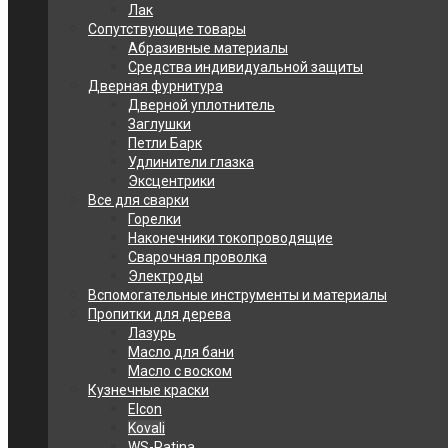
Лак
Сопутствующие товары
Абразивные материалы
Средства индивидуальной защиты
Дверная фурнитура
Дверной уплотнитель
Заглушки
Петли Барк
Удлинители глазка
Эксцентрики
Все для сварки
Горелки
Наконечники токопроводящие
Сварочная проволка
Электроды
Вспомогательные инструменты и материалы
Пропитки для дерева
Лазурь
Масло для бани
Масло с воском
Кузнечные краски
Elcon
Kovali
WS-Patina