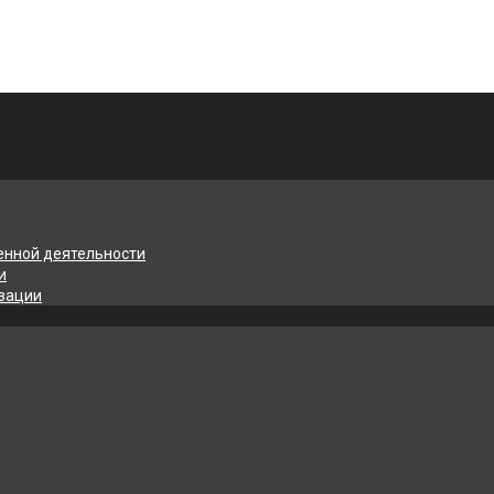
енной деятельности
и
изации