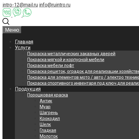
intro-12@mail.ru
info@ruintro.ru
Меню
Главная
Услуги
Покраска металлических заказных дверей
Покраска мягкой и корпусной мебели
Покраска мебели лофт
Покраска решеток, оградок для реализации хозяйств
Покраска для элементов мото / авто / электро техник
Покраска спортивного инвентаря под ключ для реал
Продукция
Порошковая краска
Антик
Муар
Шагрень
Крокодил
Шелк
Гладкая
Молоток