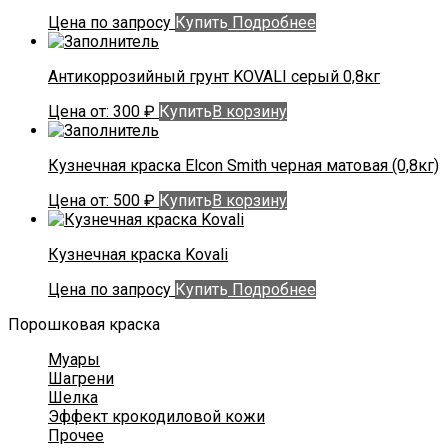
Цена по запросу
Купить
Подробнее
Антикоррозийный грунт KOVALI серый 0,8кг
Цена от:
300
₽
Купить
В корзину
Кузнечная краска Elcon Smith черная матовая (0,8кг)
Цена от:
500
₽
Купить
В корзину
Кузнечная краска Kovali
Цена по запросу
Купить
Подробнее
Порошковая краска
Муары
Шагрени
Шелка
Эффект крокодиловой кожи
Прочее