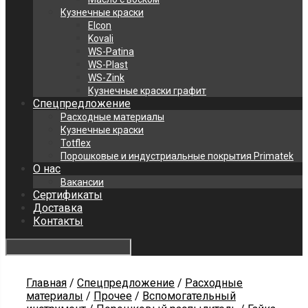
Кузнечные краски
Elcon
Kovali
WS-Patina
WS-Plast
WS-Zink
Кузнечные краски графит
Спецпредложение
Расходные материалы
Кузнечные краски
Totflex
Порошковые и индустриальные покрытия Primatek
О нас
Вакансии
Сертификаты
Доставка
Контакты
Главная
/
Спецпредложение
/
Расходные
материалы
/
Прочее
/
Вспомогательный