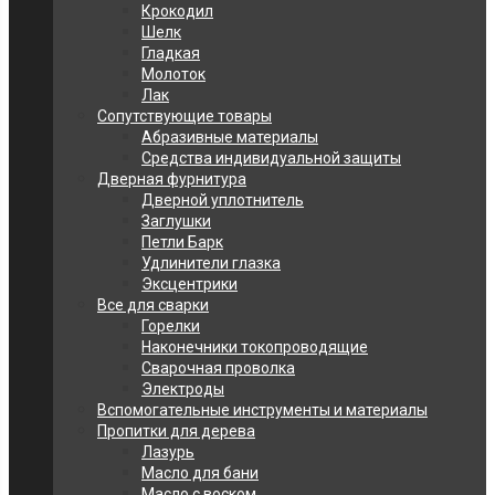
Крокодил
Шелк
Гладкая
Молоток
Лак
Сопутствующие товары
Абразивные материалы
Средства индивидуальной защиты
Дверная фурнитура
Дверной уплотнитель
Заглушки
Петли Барк
Удлинители глазка
Эксцентрики
Все для сварки
Горелки
Наконечники токопроводящие
Сварочная проволка
Электроды
Вспомогательные инструменты и материалы
Пропитки для дерева
Лазурь
Масло для бани
Масло с воском