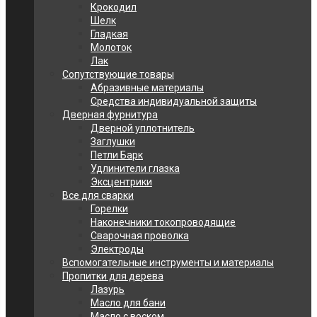
Крокодил
Шелк
Гладкая
Молоток
Лак
Сопутствующие товары
Абразивные материалы
Средства индивидуальной защиты
Дверная фурнитура
Дверной уплотнитель
Заглушки
Петли Барк
Удлинители глазка
Эксцентрики
Все для сварки
Горелки
Наконечники токопроводящие
Сварочная проволка
Электроды
Вспомогательные инструменты и материалы
Пропитки для дерева
Лазурь
Масло для бани
Масло с воском