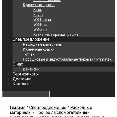
Кузнечные краски
Elcon
Kovali
WS-Patina
WS-Plast
WS-Zink
Кузнечные краски графит
Спецпредложение
Расходные материалы
Кузнечные краски
Totflex
Порошковые и индустриальные покрытия Primatek
О нас
Вакансии
Сертификаты
Доставка
Контакты
Главная
/
Спецпредложение
/
Расходные
материалы
/
Прочее
/
Вспомогательный