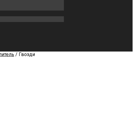
литель
/ Гвозди