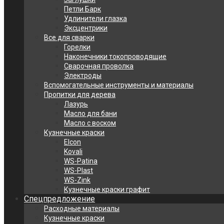
Петли Барк
Удлинители глазка
Эксцентрики
Все для сварки
Горелки
Наконечники токопроводящие
Сварочная проволка
Электроды
Вспомогательные инструменты и материалы
Пропитки для дерева
Лазурь
Масло для бани
Масло с воском
Кузнечные краски
Elcon
Kovali
WS-Patina
WS-Plast
WS-Zink
Кузнечные краски графит
Спецпредложение
Расходные материалы
Кузнечные краски