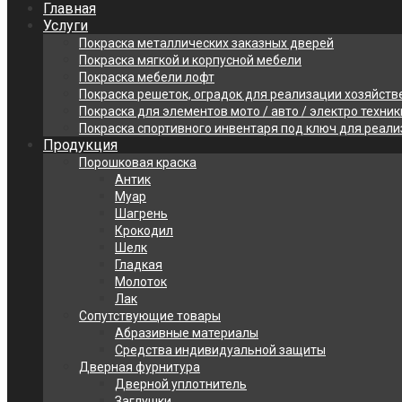
Главная
Услуги
Покраска металлических заказных дверей
Покраска мягкой и корпусной мебели
Покраска мебели лофт
Покраска решеток, оградок для реализации хозяйств
Покраска для элементов мото / авто / электро техник
Покраска спортивного инвентаря под ключ для реал
Продукция
Порошковая краска
Антик
Муар
Шагрень
Крокодил
Шелк
Гладкая
Молоток
Лак
Сопутствующие товары
Абразивные материалы
Средства индивидуальной защиты
Дверная фурнитура
Дверной уплотнитель
Заглушки