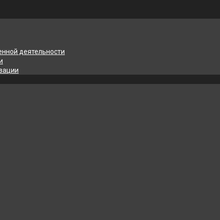
енной деятельности
и
изации