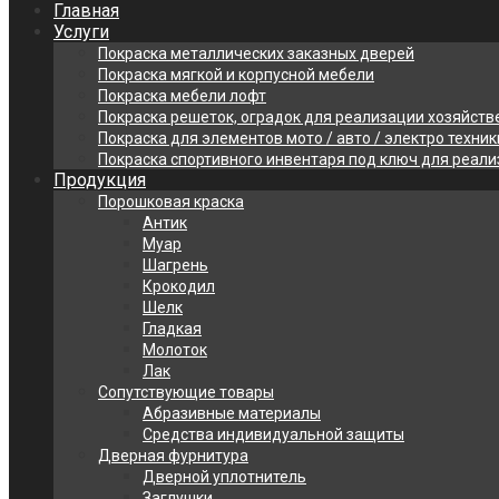
Главная
Услуги
Покраска металлических заказных дверей
Покраска мягкой и корпусной мебели
Покраска мебели лофт
Покраска решеток, оградок для реализации хозяйств
Покраска для элементов мото / авто / электро техник
Покраска спортивного инвентаря под ключ для реал
Продукция
Порошковая краска
Антик
Муар
Шагрень
Крокодил
Шелк
Гладкая
Молоток
Лак
Сопутствующие товары
Абразивные материалы
Средства индивидуальной защиты
Дверная фурнитура
Дверной уплотнитель
Заглушки