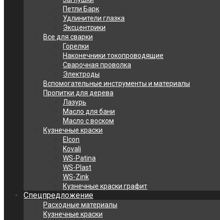
Петли Барк
Удлинители глазка
Эксцентрики
Все для сварки
Горелки
Наконечники токопроводящие
Сварочная проволка
Электроды
Вспомогательные инструменты и материалы
Пропитки для дерева
Лазурь
Масло для бани
Масло с воском
Кузнечные краски
Elcon
Kovali
WS-Patina
WS-Plast
WS-Zink
Кузнечные краски графит
Спецпредложение
Расходные материалы
Кузнечные краски