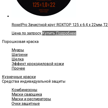
RoxelPro Зачистной круг ROXTOP 125 x 6.4 x 22мм, Т2
Цена по запросу
Купить
Подробнее
Порошковая краска
Муары
Шагрени
Шелка
Эффект крокодиловой кожи
Прочее
Кузнечные краски
Средства индивидуальной защиты
Комбинезоны
Маски сварщика
Маски и респираторы
Очки защитные