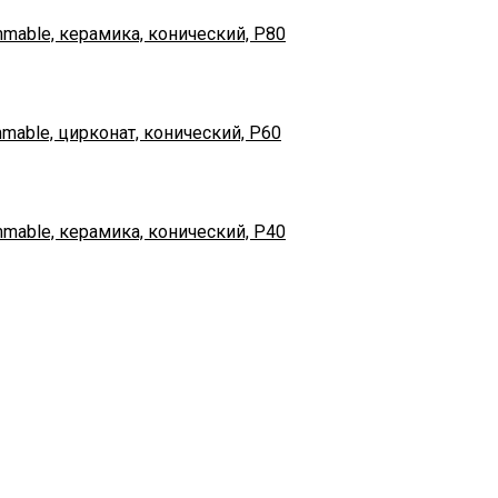
mable, керамика, конический, Р80
mable, цирконат, конический, Р60
mable, керамика, конический, Р40