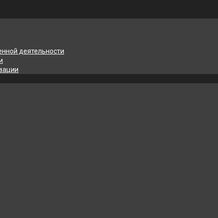
енной деятельности
и
изации