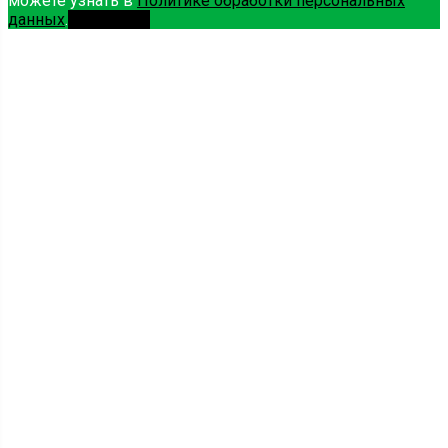
можете узнать в
Политике обработки персональных
данных
.
Принимаю