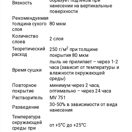
образует подтеков при
Вязкость
нанесении на вертикальные
поверхности
Рекомендуемая
толщина сухого
80 мкм
слоя
Количество
2 слоя
слоев
2
Теоретический
250 г/м
при толщине
расход
покрытия 80 мкм
пыль не прилипает – через 1-2
часа (зависит от температуры и
Время сушки
влажности окружающей
среды)
Повторное
минимум через 2 часа,
покрытие
оптимально – через 24 часа
Растворитель
MV 751
30-50% в зависимости от вида
Разведение
нанесения
Температура
окружающей
от +5°С до +25°С
среды при