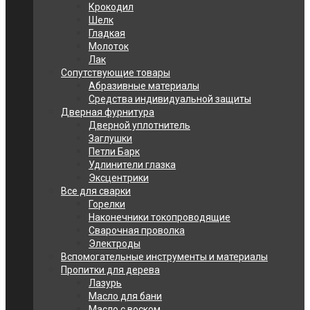
Крокодил
Шелк
Гладкая
Молоток
Лак
Сопутствующие товары
Абразивные материалы
Средства индивидуальной защиты
Дверная фурнитура
Дверной уплотнитель
Заглушки
Петли Барк
Удлинители глазка
Эксцентрики
Все для сварки
Горелки
Наконечники токопроводящие
Сварочная проволка
Электроды
Вспомогательные инструменты и материалы
Пропитки для дерева
Лазурь
Масло для бани
Масло с воском