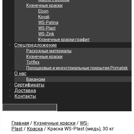
Кузнечные краски
Elcon
Kovali
WS-Patina
WS-Plast
WS-Zink
Кузнечные краски графит
Спецпредложение
Расходные материалы
Кузнечные краски
Totflex
Порошковые и индустриальные покрытия Primatek
О нас
Вакансии
Сертификаты
Доставка
Контакты
Главная
/
Кузнечные краски
/
WS-
Plast
/
Краска
/ Краска WS-Plast (медь), 30 кг