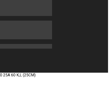
 25А 60 K,L (25СМ)