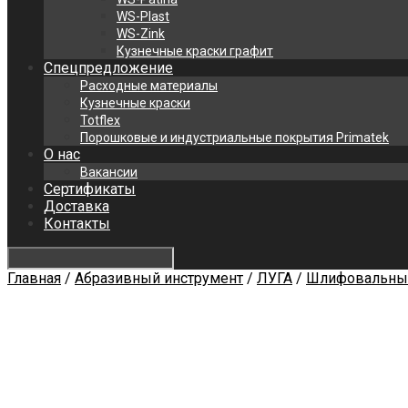
WS-Plast
WS-Zink
Кузнечные краски графит
Спецпредложение
Расходные материалы
Кузнечные краски
Totflex
Порошковые и индустриальные покрытия Primatek
О нас
Вакансии
Сертификаты
Доставка
Контакты
Главная
/
Абразивный инструмент
/
ЛУГА
/
Шлифовальный