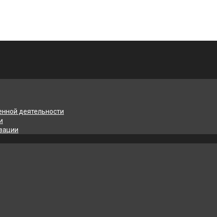
енной деятельности
и
изации