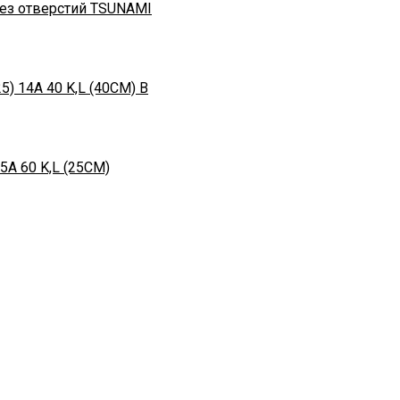
ез отверстий TSUNAMI
) 14А 40 K,L (40СМ) В
А 60 K,L (25СМ)