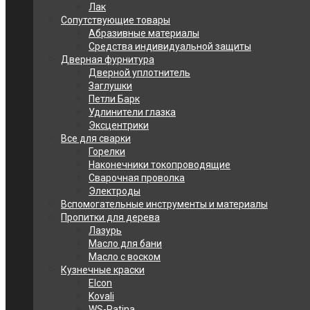
Лак
Сопутствующие товары
Абразивные материалы
Средства индивидуальной защиты
Дверная фурнитура
Дверной уплотнитель
Заглушки
Петли Барк
Удлинители глазка
Эксцентрики
Все для сварки
Горелки
Наконечники токопроводящие
Сварочная проволка
Электроды
Вспомогательные инструменты и материалы
Пропитки для дерева
Лазурь
Масло для бани
Масло с воском
Кузнечные краски
Elcon
Kovali
WS-Patina