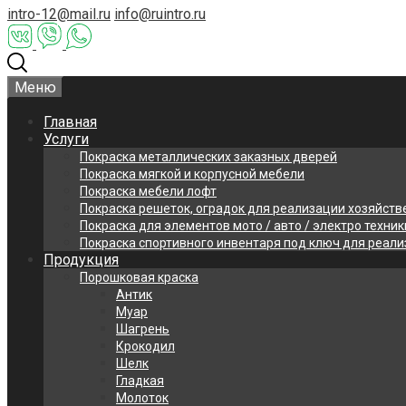
intro-12@mail.ru
info@ruintro.ru
Меню
Главная
Услуги
Покраска металлических заказных дверей
Покраска мягкой и корпусной мебели
Покраска мебели лофт
Покраска решеток, оградок для реализации хозяйств
Покраска для элементов мото / авто / электро техник
Покраска спортивного инвентаря под ключ для реал
Продукция
Порошковая краска
Антик
Муар
Шагрень
Крокодил
Шелк
Гладкая
Молоток