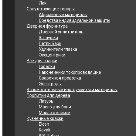
Лак
Сопутствующие товары
Абразивные материалы
Средства индивидуальной защиты
Дверная фурнитура
Дверной уплотнитель
Заглушки
Петли Барк
Удлинители глазка
Эксцентрики
Все для сварки
Горелки
Наконечники токопроводящие
Сварочная проволка
Электроды
Вспомогательные инструменты и материалы
Пропитки для дерева
Лазурь
Масло для бани
Масло с воском
Кузнечные краски
Elcon
Kovali
WS-Patina