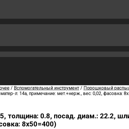
очее
/
Вспомогательный инструмент
/
Порошковый распы
. матер-л: 14а, примечание: мет.+нерж., вес: 0,02, фасовка: 8
, толщина: 0.8, посад. диам.: 22.2, шл
асовка: 8х50=400)