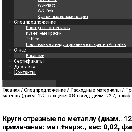
WS-Plast
WS-Zink
Кузнечные краски графит
Спецпредложение
Расходные материалы
Кузнечные краски
Totflex
Порошковые и индустриальные покрытия Primatek
О нас
Вакансии
Сертификаты
Доставка
Контакты
Главная
/
Спецпредложение
/
Расходные материалы
/
Пр
металлу (диам.: 125, толщина: 0.8, посад. диам.: 22.2, шлиф
Круги отрезные по металлу (диам.: 125
примечание: мет.+нерж., вес: 0,02, ф