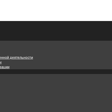
енной деятельности
и
изации