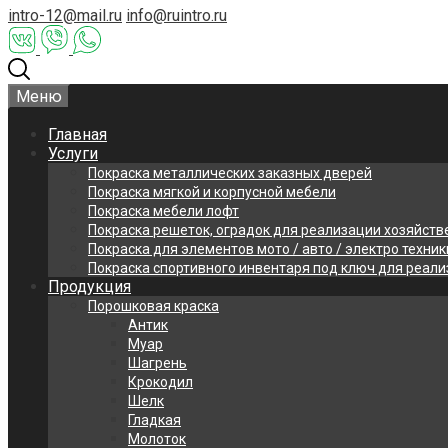
intro-12@mail.ru
info@ruintro.ru
Меню
Главная
Услуги
Покраска металлических заказных дверей
Покраска мягкой и корпусной мебели
Покраска мебели лофт
Покраска решеток, оградок для реализации хозяйств
Покраска для элементов мото / авто / электро техник
Покраска спортивного инвентаря под ключ для реал
Продукция
Порошковая краска
Антик
Муар
Шагрень
Крокодил
Шелк
Гладкая
Молоток