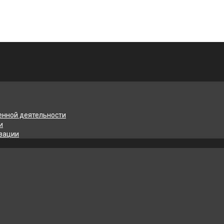
енной деятельности
и
изации