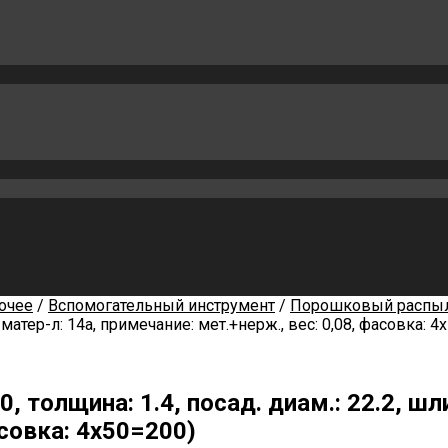
очее
/
Вспомогательный инструмент
/
Порошковый распы
. матер-л: 14а, примечание: мет.+нерж., вес: 0,08, фасовка: 4
, толщина: 1.4, посад. диам.: 22.2, шл
асовка: 4х50=200)