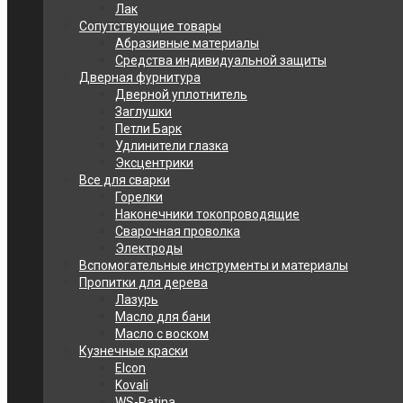
Лак
Сопутствующие товары
Абразивные материалы
Средства индивидуальной защиты
Дверная фурнитура
Дверной уплотнитель
Заглушки
Петли Барк
Удлинители глазка
Эксцентрики
Все для сварки
Горелки
Наконечники токопроводящие
Сварочная проволка
Электроды
Вспомогательные инструменты и материалы
Пропитки для дерева
Лазурь
Масло для бани
Масло с воском
Кузнечные краски
Elcon
Kovali
WS-Patina