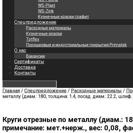
WS-Plast
WS-Zink
Кузнечные краски графит
Спецпредложение
Расходные материалы
Кузнечные краски
Totflex
Порошковые и индустриальные покрытия Primatek
О нас
Вакансии
Сертификаты
Доставка
Контакты
Главная
/
Спецпредложение
/
Расходные материалы
/
Пр
металлу (диам.: 180, толщина: 1.4, посад. диам.: 22.2, шлиф
Круги отрезные по металлу (диам.: 180
примечание: мет.+нерж., вес: 0,08, ф