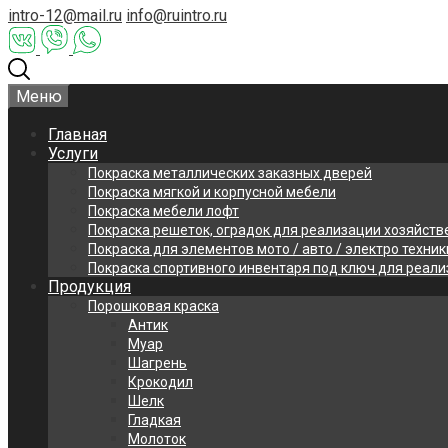
intro-12@mail.ru
info@ruintro.ru
Меню
Главная
Услуги
Покраска металлических заказных дверей
Покраска мягкой и корпусной мебели
Покраска мебели лофт
Покраска решеток, оградок для реализации хозяйств
Покраска для элементов мото / авто / электро техник
Покраска спортивного инвентаря под ключ для реал
Продукция
Порошковая краска
Антик
Муар
Шагрень
Крокодил
Шелк
Гладкая
Молоток