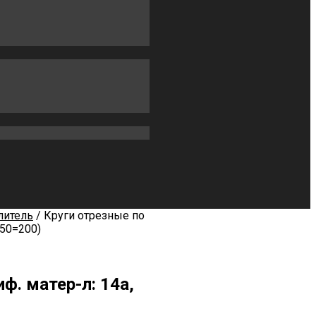
литель
/ Круги отрезные по
х50=200)
иф. матер-л: 14а,