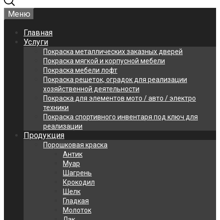
Меню
Главная
Услуги
Покраска металлических заказных дверей
Покраска мягкой и корпусной мебели
Покраска мебели лофт
Покраска решеток, оградок для реализации
хозяйственной деятельности
Покраска для элементов мото / авто / электро
техники
Покраска спортивного инвентаря под ключ для
реализации
Продукция
Порошковая краска
Антик
Муар
Шагрень
Крокодил
Шелк
Гладкая
Молоток
Лак