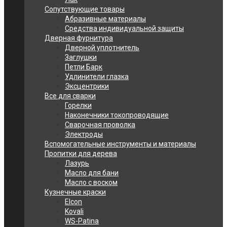
Сопутствующие товары
Абразивные материалы
Средства индивидуальной защиты
Дверная фурнитура
Дверной уплотнитель
Заглушки
Петли Барк
Удлинители глазка
Эксцентрики
Все для сварки
Горелки
Наконечники токопроводящие
Сварочная проволка
Электроды
Вспомогательные инструменты и материалы
Пропитки для дерева
Лазурь
Масло для бани
Масло с воском
Кузнечные краски
Elcon
Kovali
WS-Patina