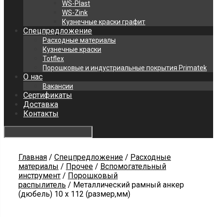
WS-Plast
WS-Zink
Кузнечные краски графит
Спецпредложение
Расходные материалы
Кузнечные краски
Totflex
Порошковые и индустриальные покрытия Primatek
О нас
Вакансии
Сертификаты
Доставка
Контакты
Главная
/
Спецпредложение
/
Расходные
материалы
/
Прочее
/
Вспомогательный
инструмент
/
Порошковый
распылитель
/ Металлический рамный анкер
(дюбель) 10 х 112 (размер,мм)