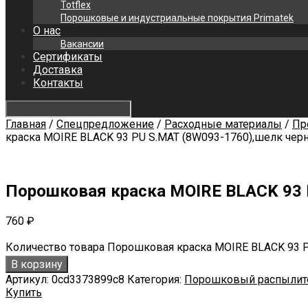
Totflex
Порошковые и индустриальные покрытия Primatek
О нас
Вакансии
Сертификаты
Доставка
Контакты
Главная
/
Спецпредложение
/
Расходные материалы
/
Пр
краска MOIRE BLACK 93 PU S.MAT (8W093-1760),шелк черн
Порошковая краска MOIRE BLACK 93 P
760
₽
Количество товара Порошковая краска MOIRE BLACK 93 PU
В корзину
Артикул:
0cd3373899c8
Категория:
Порошковый распылит
Купить