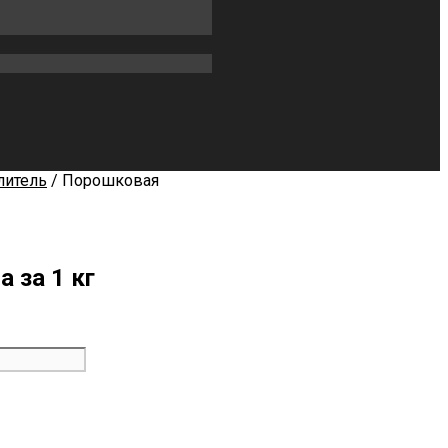
литель
/ Порошковая
 за 1 кг