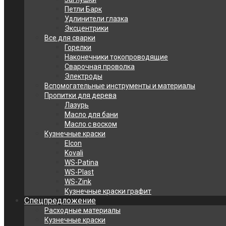
Петли Барк
Удлинители глазка
Эксцентрики
Все для сварки
Горелки
Наконечники токопроводящие
Сварочная проволка
Электроды
Вспомогательные инструменты и материалы
Пропитки для дерева
Лазурь
Масло для бани
Масло с воском
Кузнечные краски
Elcon
Kovali
WS-Patina
WS-Plast
WS-Zink
Кузнечные краски графит
Спецпредложение
Расходные материалы
Кузнечные краски