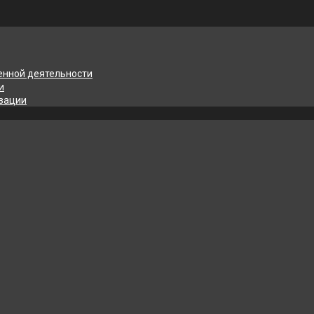
енной деятельности
и
изации