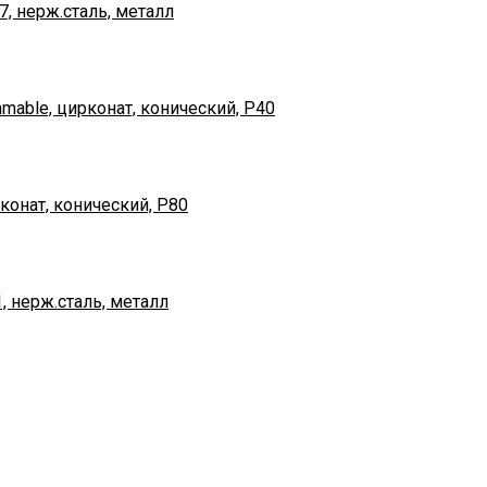
7, нерж.сталь, металл
mable, цирконат, конический, Р40
конат, конический, Р80
, нерж.сталь, металл