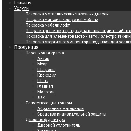
Главная
Услуги
Покраска металлических заказных дверей
Покраска мягкой и корпусной мебели
Покраска мебели лофт
Покраска решеток, оградок для реализации хозяйств
Покраска для элементов мото / авто / электро техник
Покраска спортивного инвентаря под ключ для реал
Продукция
Порошковая краска
Антик
Муар
Шагрень
Крокодил
Шелк
Гладкая
Молоток
Лак
Сопутствующие товары
Абразивные материалы
Средства индивидуальной защиты
Дверная фурнитура
Дверной уплотнитель
Заглушки