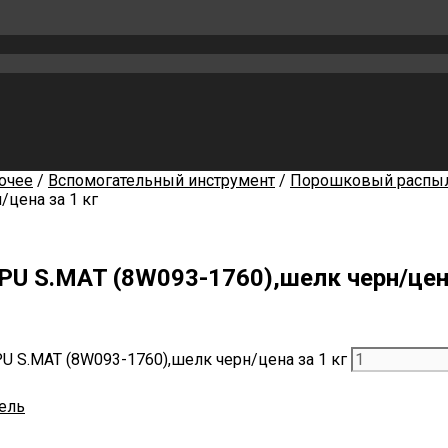
очее
/
Вспомогательный инструмент
/
Порошковый распы
/цена за 1 кг
U S.MAT (8W093-1760),шелк черн/цена
 S.MAT (8W093-1760),шелк черн/цена за 1 кг
ель