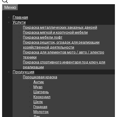
Меню
Главная
Услуги
Покраска металлических заказных дверей
Покраска мягкой и корпусной мебели
Покраска мебели лофт
Покраска решеток, оградок для реализации
хозяйственной деятельности
Покраска для элементов мото / авто / электро
техники
Покраска спортивного инвентаря под ключ для
реализации
Продукция
Порошковая краска
Антик
Муар
Шагрень
Крокодил
Шелк
Гладкая
Молоток
Лак