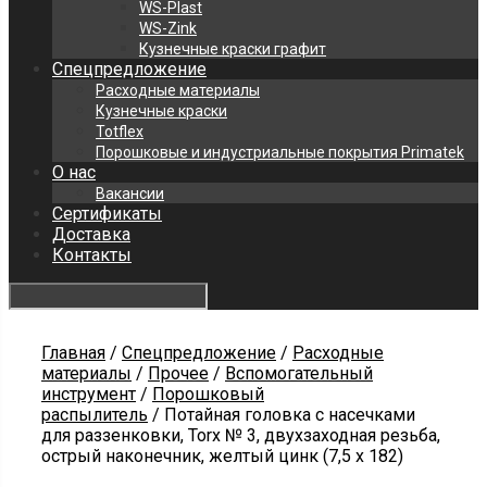
WS-Plast
WS-Zink
Кузнечные краски графит
Спецпредложение
Расходные материалы
Кузнечные краски
Totflex
Порошковые и индустриальные покрытия Primatek
О нас
Вакансии
Сертификаты
Доставка
Контакты
Главная
/
Спецпредложение
/
Расходные
материалы
/
Прочее
/
Вспомогательный
инструмент
/
Порошковый
распылитель
/ Потайная головка с насечками
для раззенковки, Torx № 3, двухзаходная резьба,
острый наконечник, желтый цинк (7,5 х 182)