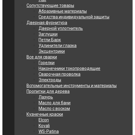
Сопутствующие товары
Абразивные материалы
Средства индивидуальной защиты
Дверная фурнитура
Дверной уплотнитель
Заглушки
Петли Барк
Удлинители глазка
Эксцентрики
Все для сварки
Горелки
Наконечники токопроводящие
Сварочная проволка
Электроды
Вспомогательные инструменты и материалы
Пропитки для дерева
Лазурь
Масло для бани
Масло с воском
Кузнечные краски
Elcon
Kovali
WS-Patina