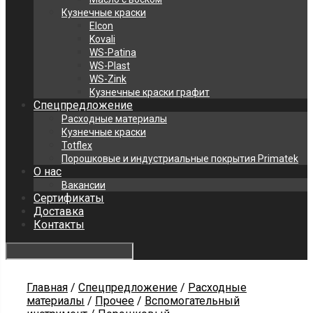
Кузнечные краски
Elcon
Kovali
WS-Patina
WS-Plast
WS-Zink
Кузнечные краски графит
Спецпредложение
Расходные материалы
Кузнечные краски
Totflex
Порошковые и индустриальные покрытия Primatek
О нас
Вакансии
Сертификаты
Доставка
Контакты
Главная
/
Спецпредложение
/
Расходные
материалы
/
Прочее
/
Вспомогательный