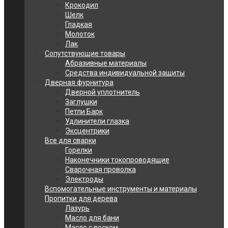
Крокодил
Шелк
Гладкая
Молоток
Лак
Сопутствующие товары
Абразивные материалы
Средства индивидуальной защиты
Дверная фурнитура
Дверной уплотнитель
Заглушки
Петли Барк
Удлинители глазка
Эксцентрики
Все для сварки
Горелки
Наконечники токопроводящие
Сварочная проволка
Электроды
Вспомогательные инструменты и материалы
Пропитки для дерева
Лазурь
Масло для бани
Масло с воском