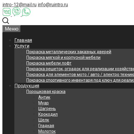
intro-12@mail.ru
info@ruintro.ru
Меню
Главная
Услуги
Покраска металлических заказных дверей
Покраска мягкой и корпусной мебели
Покраска мебели лофт
Покраска решеток, оградок для реализации хозяйств
Покраска для элементов мото / авто / электро техник
Покраска спортивного инвентаря под ключ для реал
Продукция
Порошковая краска
Антик
Муар
Шагрень
Крокодил
Шелк
Гладкая
Молоток