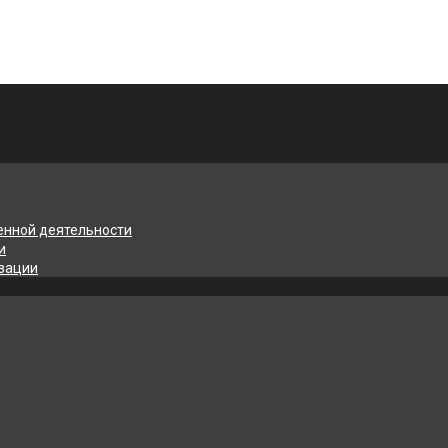
енной деятельности
и
изации