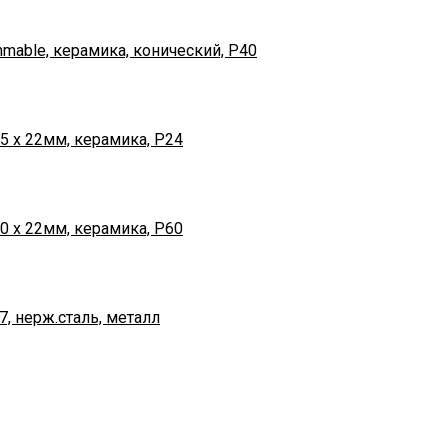
mable, керамика, конический, Р40
 х 22мм, керамика, Р24
 х 22мм, керамика, Р60
7, нерж.сталь, металл