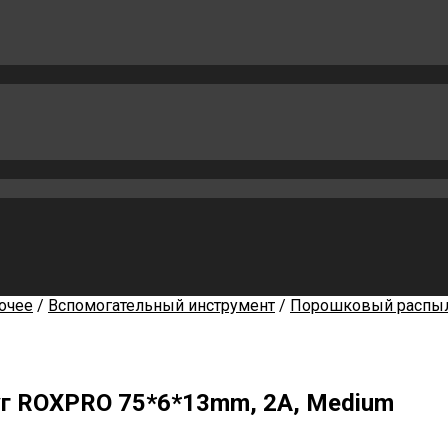
очее
/
Вспомогательный инструмент
/
Порошковый распы
уг ROXPRO 75*6*13mm, 2A, Medium