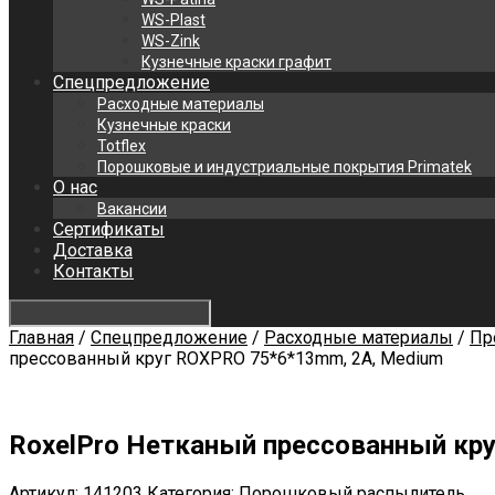
WS-Plast
WS-Zink
Кузнечные краски графит
Спецпредложение
Расходные материалы
Кузнечные краски
Totflex
Порошковые и индустриальные покрытия Primatek
О нас
Вакансии
Сертификаты
Доставка
Контакты
Главная
/
Спецпредложение
/
Расходные материалы
/
Пр
прессованный круг ROXPRO 75*6*13mm, 2A, Medium
RoxelPro Нетканый прессованный кр
Артикул:
141203
Категория:
Порошковый распылитель