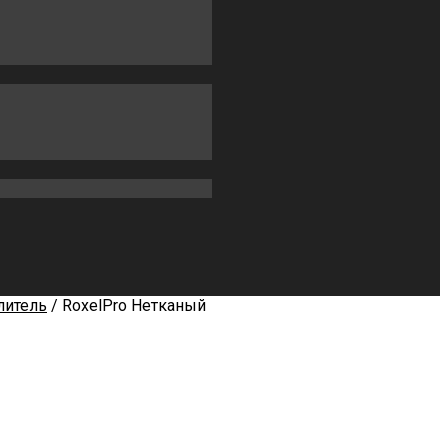
литель
/ RoxelPro Нетканый