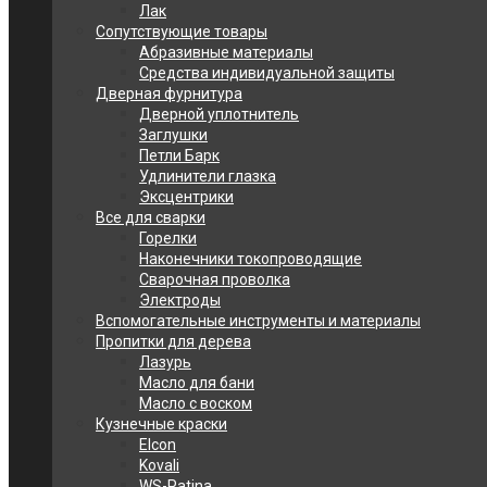
Лак
Сопутствующие товары
Абразивные материалы
Средства индивидуальной защиты
Дверная фурнитура
Дверной уплотнитель
Заглушки
Петли Барк
Удлинители глазка
Эксцентрики
Все для сварки
Горелки
Наконечники токопроводящие
Сварочная проволка
Электроды
Вспомогательные инструменты и материалы
Пропитки для дерева
Лазурь
Масло для бани
Масло с воском
Кузнечные краски
Elcon
Kovali
WS-Patina