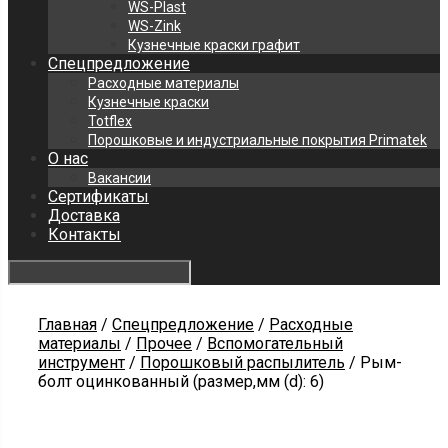
WS-Plast
WS-Zink
Кузнечные краски графит
Спецпредложение
Расходные материалы
Кузнечные краски
Totflex
Порошковые и индустриальные покрытия Primatek
О нас
Вакансии
Сертификаты
Доставка
Контакты
Главная
/
Спецпредложение
/
Расходные
материалы
/
Прочее
/
Вспомогательный
инструмент
/
Порошковый распылитель
/ Рым-
болт оцинкованный (размер,мм (d): 6)