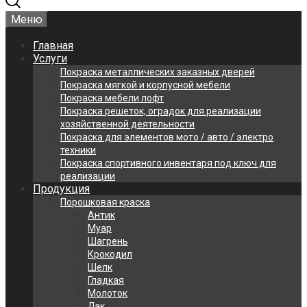
Меню
Главная
Услуги
Покраска металлических заказных дверей
Покраска мягкой и корпусной мебели
Покраска мебели лофт
Покраска решеток, оградок для реализации
хозяйственной деятельности
Покраска для элементов мото / авто / электро
техники
Покраска спортивного инвентаря под ключ для
реализации
Продукция
Порошковая краска
Антик
Муар
Шагрень
Крокодил
Шелк
Гладкая
Молоток
Лак