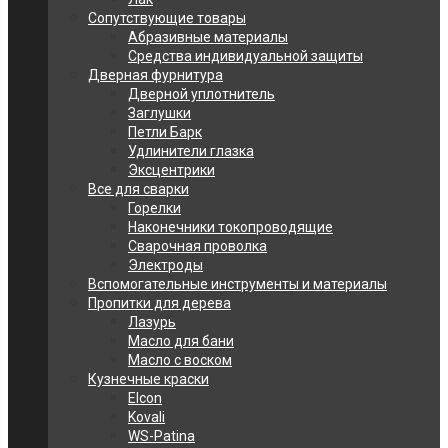
Сопутствующие товары
Абразивные материалы
Средства индивидуальной защиты
Дверная фурнитура
Дверной уплотнитель
Заглушки
Петли Барк
Удлинители глазка
Эксцентрики
Все для сварки
Горелки
Наконечники токопроводящие
Сварочная проволка
Электроды
Вспомогательные инструменты и материалы
Пропитки для дерева
Лазурь
Масло для бани
Масло с воском
Кузнечные краски
Elcon
Kovali
WS-Patina