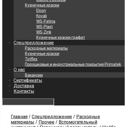
Кузнечные краски
Elcon
Kovali
WS-Patina
WS-Plast
WS-Zink
Кузнечные краски графит
Спецпредложение
Расходные материалы
Кузнечные краски
Totflex
Порошковые и индустриальные покрытия Primatek
О нас
Вакансии
Сертификаты
Доставка
Контакты
Главная
/
Спецпредложение
/
Расходные
материалы
/
Прочее
/
Вспомогательный