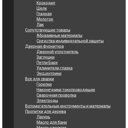
Крокодил
Шелк
Гладкая
Молоток
Лак
Сопутствующие товары
Абразивные материалы
Средства индивидуальной защиты
Дверная фурнитура
Дверной уплотнитель
Заглушки
Петли Барк
Удлинители глазка
Эксцентрики
Все для сварки
Горелки
Наконечники токопроводящие
Сварочная проволка
Электроды
Вспомогательные инструменты и материалы
Пропитки для дерева
Лазурь
Масло для бани
Масло с воском