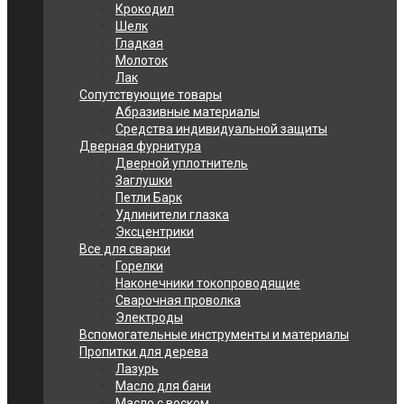
Крокодил
Шелк
Гладкая
Молоток
Лак
Сопутствующие товары
Абразивные материалы
Средства индивидуальной защиты
Дверная фурнитура
Дверной уплотнитель
Заглушки
Петли Барк
Удлинители глазка
Эксцентрики
Все для сварки
Горелки
Наконечники токопроводящие
Сварочная проволка
Электроды
Вспомогательные инструменты и материалы
Пропитки для дерева
Лазурь
Масло для бани
Масло с воском