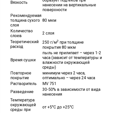
образует подтеков при
Вязкость
нанесении на вертикальные
поверхности
Рекомендуемая
толщина сухого
80 мкм
слоя
Количество
2 слоя
слоев
2
Теоретический
250 г/м
при толщине
расход
покрытия 80 мкм
пыль не прилипает – через 1-2
часа (зависит от температуры и
Время сушки
влажности окружающей
среды)
Повторное
минимум через 2 часа,
покрытие
оптимально – через 24 часа
Растворитель
MV 751
30-50% в зависимости от вида
Разведение
нанесения
Температура
окружающей
от +5°С до +25°С
среды при