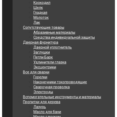
Крокодил
Шелк
Гладкая
Молоток
Лак
Сопутствующие товары
Абразивные материалы
Средства индивидуальной защиты
Дверная фурнитура
Дверной уплотнитель
Заглушки
Петли Барк
Удлинители глазка
Эксцентрики
Все для сварки
Горелки
Наконечники токопроводящие
Сварочная проволка
Электроды
Вспомогательные инструменты и материалы
Пропитки для дерева
Лазурь
Масло для бани
Масло с воском